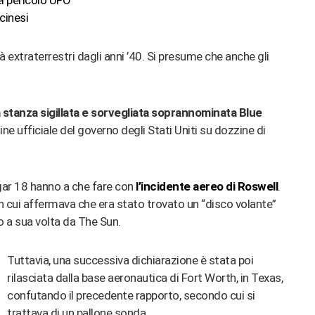
l pericolo UFO
cinesi
tà extraterrestri dagli anni ’40. Si presume che anche gli
 stanza sigillata e sorvegliata soprannominata Blue
gine ufficiale del governo degli Stati Uniti su dozzine di
gar 18 hanno a che fare con
l’incidente aereo di Roswell
.
 cui affermava che era stato trovato un “disco volante”
o a sua volta da The Sun.
Tuttavia, una successiva dichiarazione è stata poi
rilasciata dalla base aeronautica di Fort Worth, in Texas,
confutando il precedente rapporto, secondo cui si
trattava di un pallone sonda.