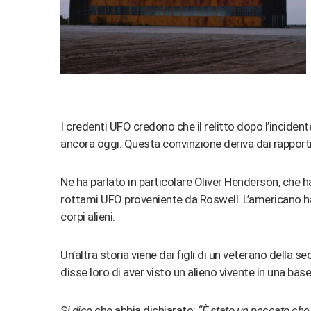
I credenti UFO credono che il relitto dopo l’inciden
ancora oggi. Questa convinzione deriva dai rapporti d
Ne ha parlato in particolare Oliver Henderson, che h
rottami UFO proveniente da Roswell. L’americano ha
corpi alieni.
Un’altra storia viene dai figli di un veterano della
disse loro di aver visto un alieno vivente in una bas
S
i dice
che abbia dichiarato:
“È stato un peccato che i