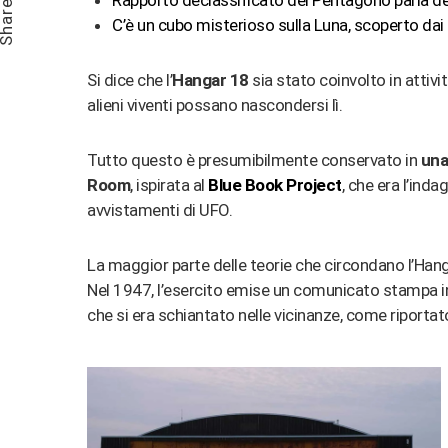
Rapporto declassificato del Pentagono parla de
hare
C’è un cubo misterioso sulla Luna, scoperto dai 
Si dice che l’
Hangar 18
sia stato coinvolto in attivi
alieni viventi possano nascondersi lì.
Tutto questo è presumibilmente conservato in
una
Room
, ispirata al
Blue Book Project
, che era l’inda
avvistamenti di UFO.
La maggior parte delle teorie che circondano l’Han
Nel 1947, l’esercito emise un comunicato stampa in
che si era schiantato nelle vicinanze, come riportat