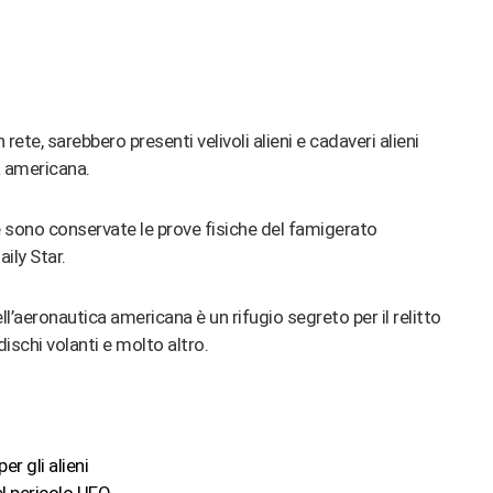
te, sarebbero presenti velivoli alieni e cadaveri alieni
a americana.
ve sono conservate le prove fisiche del famigerato
ily Star.
ll’aeronautica americana è un rifugio segreto per il relitto
dischi volanti e molto altro.
r gli alieni