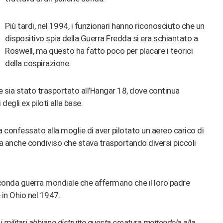
Più tardi, nel 1994, i funzionari hanno riconosciuto che un
dispositivo spia della Guerra Fredda si era schiantato a
Roswell, ma questo ha fatto poco per placare i teorici
della cospirazione.
te sia stato trasportato all’Hangar 18, dove continua
egli ex piloti alla base.
a confessato alla moglie di aver pilotato un aereo carico di
 anche condiviso che stava trasportando diversi piccoli
 seconda guerra mondiale che affermano che il loro padre
e in Ohio nel 1947.
 militari abbiano distrutto questa creatura mettendola alla