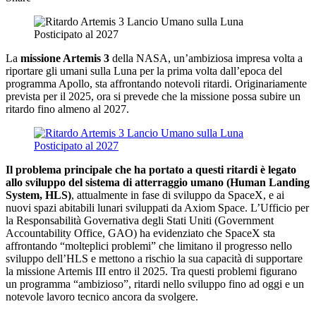
La
missione Artemis 3
della NASA, un’ambiziosa impresa volta a
riportare gli umani sulla Luna per la prima volta dall’epoca del
programma Apollo, sta affrontando notevoli ritardi. Originariamente
prevista per il 2025, ora si prevede che la missione possa subire un
ritardo fino almeno al 2027​
​.
Il problema principale che ha portato a questi ritardi è legato
allo sviluppo del sistema di atterraggio umano (Human Landing
System, HLS)
, attualmente in fase di sviluppo da SpaceX, e ai
nuovi spazi abitabili lunari sviluppati da Axiom Space​
​. L’Ufficio per
la Responsabilità Governativa degli Stati Uniti (Government
Accountability Office, GAO) ha evidenziato che SpaceX sta
affrontando “molteplici problemi” che limitano il progresso nello
sviluppo dell’HLS e mettono a rischio la sua capacità di supportare
la missione Artemis III entro il 2025. Tra questi problemi figurano
un programma “ambizioso”, ritardi nello sviluppo fino ad oggi e un
notevole lavoro tecnico ancora da svolgere​
​.