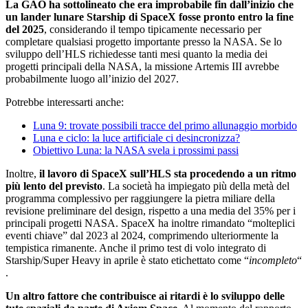
La GAO ha sottolineato che era improbabile fin dall’inizio che
un lander lunare Starship di SpaceX fosse pronto entro la fine
del 2025
, considerando il tempo tipicamente necessario per
completare qualsiasi progetto importante presso la NASA. Se lo
sviluppo dell’HLS richiedesse tanti mesi quanto la media dei
progetti principali della NASA, la missione Artemis III avrebbe
probabilmente luogo all’inizio del 2027​
​.
Potrebbe interessarti anche:
Luna 9: trovate possibili tracce del primo allunaggio morbido
Luna e ciclo: la luce artificiale ci desincronizza?
Obiettivo Luna: la NASA svela i prossimi passi
Inoltre,
il lavoro di SpaceX sull’HLS sta procedendo a un ritmo
più lento del previsto
. La società ha impiegato più della metà del
programma complessivo per raggiungere la pietra miliare della
revisione preliminare del design, rispetto a una media del 35% per i
principali progetti NASA. SpaceX ha inoltre rimandato “molteplici
eventi chiave” dal 2023 al 2024, comprimendo ulteriormente la
tempistica rimanente. Anche il primo test di volo integrato di
Starship/Super Heavy in aprile è stato etichettato come “
incompleto
“​
.
Un altro fattore che contribuisce ai ritardi è lo sviluppo delle