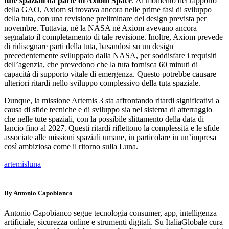
tute spaziali da parte di Axiom Space
. Al momento del rapporto
della GAO, Axiom si trovava ancora nelle prime fasi di sviluppo
della tuta, con una revisione preliminare del design prevista per
novembre. Tuttavia, né la NASA né Axiom avevano ancora
segnalato il completamento di tale revisione. Inoltre, Axiom prevede
di ridisegnare parti della tuta, basandosi su un design
precedentemente sviluppato dalla NASA, per soddisfare i requisiti
dell’agenzia, che prevedono che la tuta fornisca 60 minuti di
capacità di supporto vitale di emergenza. Questo potrebbe causare
ulteriori ritardi nello sviluppo complessivo della tuta spaziale​
​.
Dunque, la missione Artemis 3 sta affrontando ritardi significativi a
causa di sfide tecniche e di sviluppo sia nel sistema di atterraggio
che nelle tute spaziali, con la possibile slittamento della data di
lancio fino al 2027. Questi ritardi riflettono la complessità e le sfide
associate alle missioni spaziali umane, in particolare in un’impresa
così ambiziosa come il ritorno sulla Luna.
artemis
luna
By Antonio Capobianco
Antonio Capobianco segue tecnologia consumer, app, intelligenza
artificiale, sicurezza online e strumenti digitali. Su ItaliaGlobale cura