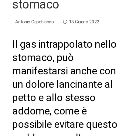
stomaco
Antonio Capobianco
18 Giugno 2022
Il gas intrappolato nello
ebook
stomaco, può
manifestarsi anche con
ter
un dolore lancinante al
edIn
petto e allo stesso
erest
addome, come è
bleupon
possibile evitare questo
l