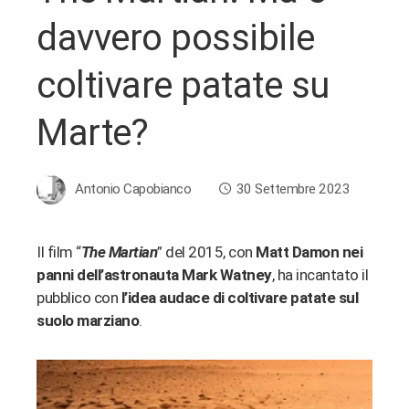
davvero possibile
coltivare patate su
Marte?
Antonio Capobianco
30 Settembre 2023
Il film “
The Martian
” del 2015, con
Matt Damon nei
panni dell’astronauta Mark Watney
, ha incantato il
ebook
pubblico con
l’idea audace di coltivare patate sul
suolo marziano
.
ter
edIn