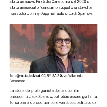
stato un nuovo Pirati dei Caraibi, ma dal 2020 è
bleupon
stato annunciato l’ennesimo sequel che stavolta
non vedrà Johnny Depp nel ruolo di Jack Sparrow.
l
foto@
matsubokkuri
,
CC BY-SA 2.0
, via Wikimedia
Commons
La storia del protagonista dei cinque film
precedenti, Jack Sparrow, potrebbe essere già finita,
forse prima del suo tempo, e verrebbe sostituito da