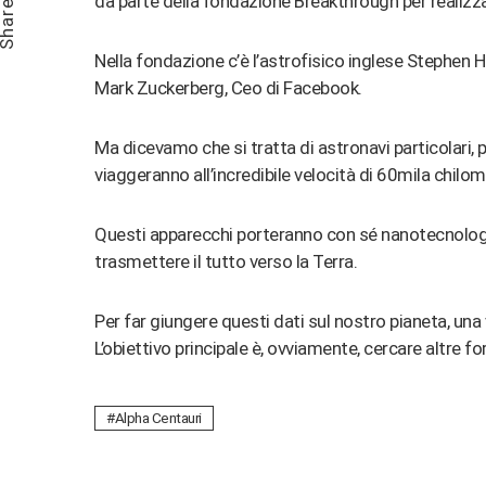
da parte della fondazione Breakthrough per realiz
hare
Nella fondazione c’è l’astrofisico inglese Stephen Haw
Mark Zuckerberg, Ceo di Facebook.
Ma dicevamo che si tratta di astronavi particolari, p
viaggeranno all’incredibile velocità di 60mila chilome
Questi apparecchi porteranno con sé nanotecnologie 
trasmettere il tutto verso la Terra.
Per far giungere questi dati sul nostro pianeta, una 
L’obiettivo principale è, ovviamente, cercare altre for
Alpha Centauri