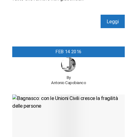
Leggi
FEB
14
2016
By
Antonio Capobianco