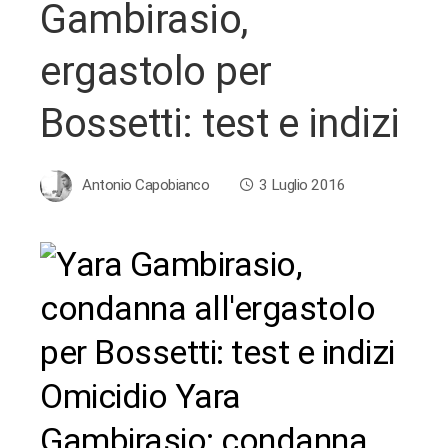
Gambirasio,
ergastolo per
Bossetti: test e indizi
Antonio Capobianco
3 Luglio 2016
ebook
ter
Omicidio Yara
edIn
Gambirasio: condanna