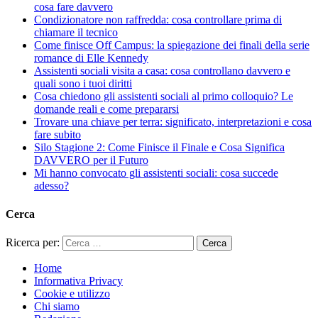
cosa fare davvero
Condizionatore non raffredda: cosa controllare prima di
chiamare il tecnico
Come finisce Off Campus: la spiegazione dei finali della serie
romance di Elle Kennedy
Assistenti sociali visita a casa: cosa controllano davvero e
quali sono i tuoi diritti
Cosa chiedono gli assistenti sociali al primo colloquio? Le
domande reali e come prepararsi
Trovare una chiave per terra: significato, interpretazioni e cosa
fare subito
Silo Stagione 2: Come Finisce il Finale e Cosa Significa
DAVVERO per il Futuro
Mi hanno convocato gli assistenti sociali: cosa succede
adesso?
Cerca
Ricerca per:
Home
Informativa Privacy
Cookie e utilizzo
Chi siamo