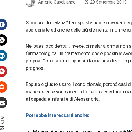
Antonio Capobianco
29 Settembre 2019
Si muore di malaria? La risposta non è univoca: nei
appropriate ed anche delle più elementari norme igi
Facebook
Nei paesi occidentali, invece, di malaria ormai non si
Twitter
farmacologica, un trattamento che è possibile svolg
propria. Con i farmaci appositi la malaria di solit
LinkedIn
prognosi.
Pinterest
Eppure è giusto usare il condizionale, perché casi d
mancate cure sono ancora tutte da accertare: una bi
Stumbleupon
all’ospedale Infantile di Alessandria.
Email
Potrebbe interessarti anche:
hare
Malaria: Anche in questo caso un vaccino mRN