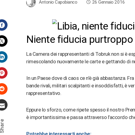
Antonio Capobianco
26 Gennaio 2016
Facebook
Niente fiducia purtroppo a
Twitter
La Camera dei rappresentanti di Tobruk non si è espr
rimescolando nuovamente le carte e gettando di nu
LinkedIn
In un Paese dove di caos ce n’è già abbastanza. Fra Isi
Pinterest
bande rivali, militari scalpitanti e insoddisfatti, è
rappresentativo.
Stumbleupon
Eppure lo sforzo, come ripete spesso il nostro Premi
Email
è importantissima e passa attraverso l’accordo che s
hare
Potrebbe interessarti anche: