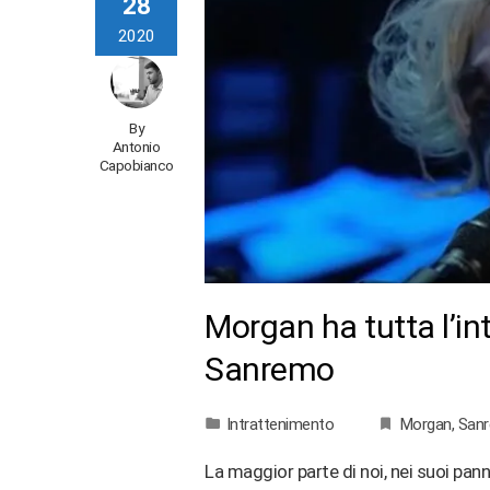
28
2020
By
Antonio
Capobianco
Morgan ha tutta l’in
Sanremo
Intrattenimento
Morgan
,
San
La maggior parte di noi, nei suoi pan