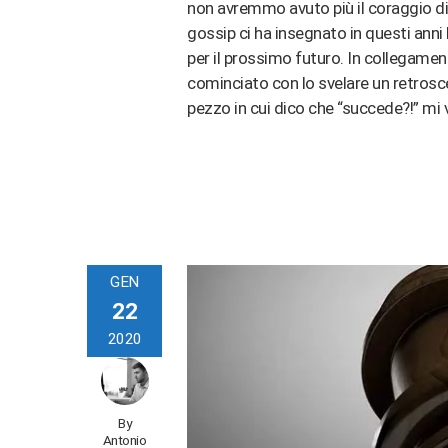
non avremmo avuto più il coraggio di
gossip ci ha insegnato in questi anni
per il prossimo futuro. In collegamen
cominciato con lo svelare un retroscen
pezzo in cui dico che “succede?!” mi 
GEN
22
2020
By
Antonio