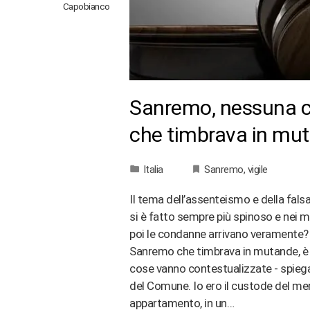
Capobianco
Sanremo, nessuna co
che timbrava in mu
Italia
Sanremo
,
vigile
Il tema dell’assenteismo e della falsa
si è fatto sempre più spinoso e nei me
poi le condanne arrivano veramente? A 
Sanremo che timbrava in mutande, è s
cose vanno contestualizzate - spiega
del Comune. Io ero il custode del mer
appartamento, in un…